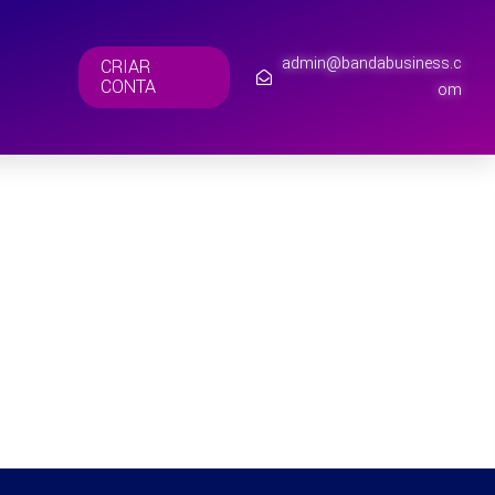
admin@bandabusiness.c
CRIAR
CONTA
om