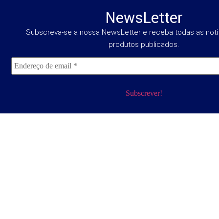
NewsLetter
Subscreva-se a nossa NewsLetter e receba todas as noti
produtos publicados.