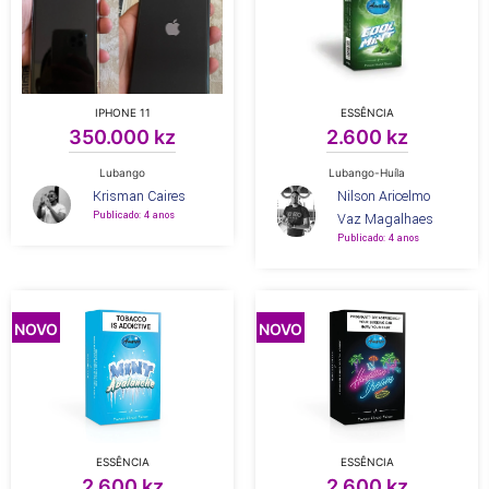
IPHONE 11
ESSÊNCIA
350.000 kz
2.600 kz
Lubango
Lubango-Huíla
Krisman Caires
Nilson Aricelmo
Publicado: 4 anos
Vaz Magalhaes
Publicado: 4 anos
NOVO
NOVO
ESSÊNCIA
ESSÊNCIA
2.600 kz
2.600 kz