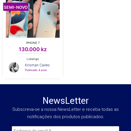
SEMI-NOVO
IPHONE 7
130.000 kz
Lubango
Krisman Caires
Publicado: 4 anos
NewsLetter
Subscreva-se a nossa NewsLetter e receba todas as
notificações dos produtos publicados.